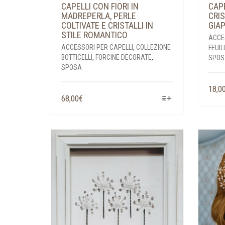
CAPELLI CON FIORI IN
CAPE
MADREPERLA, PERLE
CRIS
COLTIVATE E CRISTALLI IN
GIA
STILE ROMANTICO
ACCE
ACCESSORI PER CAPELLI
,
COLLEZIONE
FEUIL
BOTTICELLI
,
FORCINE DECORATE
,
SPOS
SPOSA
18,0
QUESTO
68,00
€
PRODOTTO
HA
PIÙ
VARIANTI.
LE
OPZIONI
POSSONO
ESSERE
SCELTE
NELLA
PAGINA