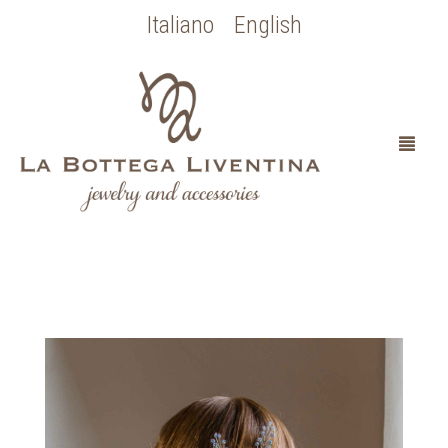
Italiano
English
HOME
CHI SONO
SPOSA
OCCASIONI SPECIALI
COLLEZIONE BOTTICELLI