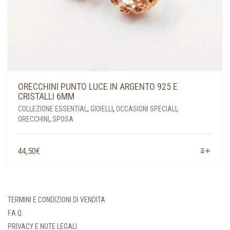
ORECCHINI PUNTO LUCE IN ARGENTO 925 E
CRISTALLI 6MM
COLLEZIONE ESSENTIAL
,
GIOIELLI
,
OCCASIONI SPECIALI
,
ORECCHINI
,
SPOSA
QUESTO
44,50
€
PRODOTTO
HA
PIÙ
VARIANTI.
TERMINI E CONDIZIONI DI VENDITA
LE
F.A.Q.
OPZIONI
PRIVACY E NOTE LEGALI
POSSONO