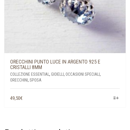
ORECCHINI PUNTO LUCE IN ARGENTO 925 E
CRISTALLI 8MM
COLLEZIONE ESSENTIAL
,
GIOIELLI
,
OCCASIONI SPECIALI
,
ORECCHINI
,
SPOSA
QUESTO
49,50
€
PRODOTTO
HA
PIÙ
VARIANTI.
LE