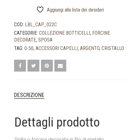
CON
PERLE
Aggiungi alla lista dei desideri
E
CRISTALLI,
COD:
LBL_CAP_022C
FIORI
CATEGORIE:
COLLEZIONE BOTTICELLI
,
FORCINE
IN
DECORATE
,
SPOSA
VETRO
TAG:
0-50
,
ACCESSORI CAPELLI
,
ARGENTO
,
CRISTALLO
BLU,
BIANCO
E
ROSA
QUANTITÀ
DESCRIZIONE
Dettagli prodotto
Spilla o forcina decorata in filo di metallo