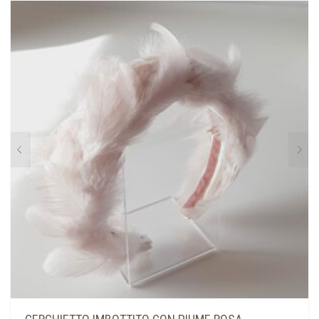
PIÙ
VARIANTI.
LE
OPZIONI
POSSONO
ESSERE
SCELTE
NELLA
PAGINA
DEL
PRODOTTO