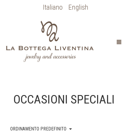
Italiano
English
HOME
OCCASIONI SPECIALI
CHI SONO
SPOSA
ORDINAMENTO PREDEFINITO
OCCASIONI SPECIALI
COLLEZIONE BOTTICELLI