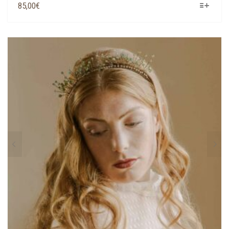
QUESTO
85,00
€
PRODOTTO
HA
PIÙ
VARIANTI.
LE
OPZIONI
POSSONO
ESSERE
SCELTE
NELLA
PAGINA
DEL
PRODOTTO