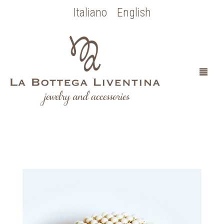
Italiano
English
HOME
CHI SONO
SPOSA
OCCASIONI SPECIALI
COLLEZIONE BOTTICELLI