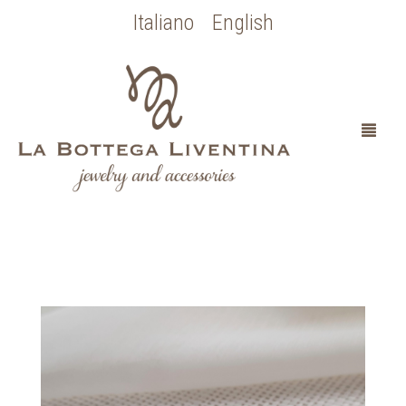
Italiano
English
HOME
CHI SONO
SPOSA
OCCASIONI SPECIALI
COLLEZIONE BOTTICELLI