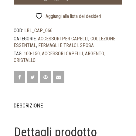
CRISTALLI
TRASPARENTI
DA
Aggiungi alla lista dei desideri
SPOSA
QUANTITÀ
COD:
LBL_CAP_066
CATEGORIE:
ACCESSORI PER CAPELLI
,
COLLEZIONE
ESSENTIAL
,
FERMAGLI E TRALCI
,
SPOSA
TAG:
100-150
,
ACCESSORI CAPELLI
,
ARGENTO
,
CRISTALLO
DESCRIZIONE
Dettagli prodotto