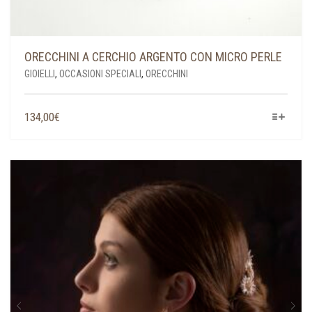
ORECCHINI A CERCHIO ARGENTO CON MICRO PERLE
GIOIELLI
,
OCCASIONI SPECIALI
,
ORECCHINI
QUESTO
134,00
€
PRODOTTO
HA
PIÙ
VARIANTI.
LE
OPZIONI
POSSONO
ESSERE
SCELTE
NELLA
PAGINA
DEL