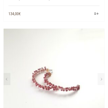
QUESTO
134,00
€
PRODOTTO
HA
PIÙ
VARIANTI.
LE
OPZIONI
POSSONO
ESSERE
SCELTE
NELLA
PAGINA
DEL
PRODOTTO