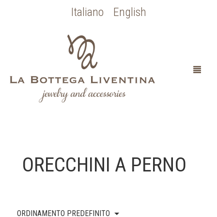
Italiano
English
HOME
ORECCHINI A PERNO
CHI SONO
SPOSA
ORDINAMENTO PREDEFINITO
OCCASIONI SPECIALI
COLLEZIONE BOTTICELLI