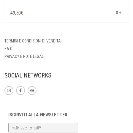
QUESTO
49,50
€
PRODOTTO
HA
PIÙ
VARIANTI.
TERMINI E CONDIZIONI DI VENDITA
LE
F.A.Q.
OPZIONI
PRIVACY E NOTE LEGALI
POSSONO
ESSERE
SCELTE
SOCIAL NETWORKS
NELLA
PAGINA
DEL
PRODOTTO
ISCRIVITI ALLA NEWSLETTER