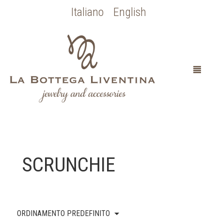
Italiano
English
HOME
SCRUNCHIE
CHI SONO
SPOSA
ORDINAMENTO PREDEFINITO
OCCASIONI SPECIALI
COLLEZIONE BOTTICELLI