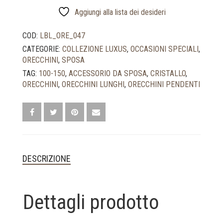
925
CON
Aggiungi alla lista dei desideri
CRISTALLI
ROSA
COD:
LBL_ORE_047
CIPRIA
CATEGORIE:
COLLEZIONE LUXUS
,
OCCASIONI SPECIALI
,
QUANTITÀ
ORECCHINI
,
SPOSA
TAG:
100-150
,
ACCESSORIO DA SPOSA
,
CRISTALLO
,
ORECCHINI
,
ORECCHINI LUNGHI
,
ORECCHINI PENDENTI
DESCRIZIONE
Dettagli prodotto