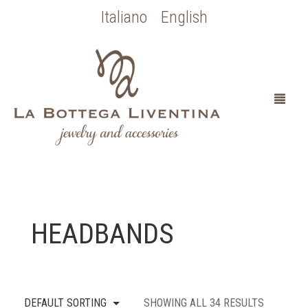
Italiano
English
HOME
HEADBANDS
ABOUT
SPOSA
DEFAULT SORTING
SHOWING ALL 34 RESULTS
OCCASIONI SPECIALI
COLLEZIONE BOTTICELLI