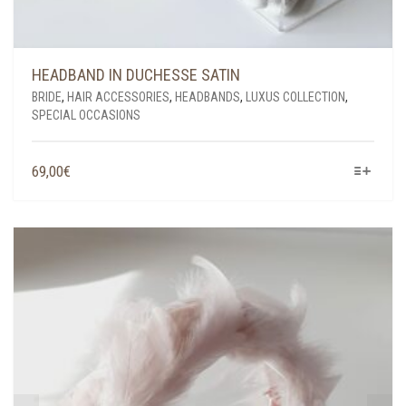
HEADBAND IN DUCHESSE SATIN
BRIDE
,
HAIR ACCESSORIES
,
HEADBANDS
,
LUXUS COLLECTION
,
SPECIAL OCCASIONS
THIS
69,00
€
PRODUCT
HAS
MULTIPLE
VARIANTS.
THE
OPTIONS
MAY
BE
CHOSEN
ON
THE