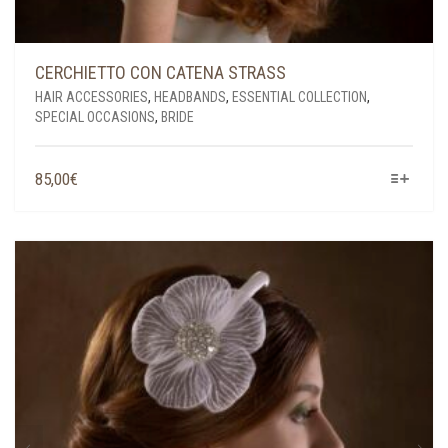
CERCHIETTO CON CATENA STRASS
HAIR ACCESSORIES
,
HEADBANDS
,
ESSENTIAL COLLECTION
,
SPECIAL OCCASIONS
,
BRIDE
THIS
85,00
€
PRODUCT
HAS
MULTIPLE
VARIANTS.
THE
OPTIONS
MAY
BE
CHOSEN
ON
THE
PRODUCT