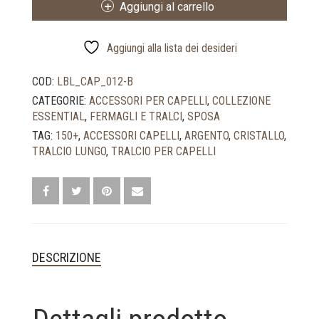
Aggiungi al carrello
SPOSA
CON
FIORI
Aggiungi alla lista dei desideri
RICAMATI
BIANCHI
COD:
LBL_CAP_012-B
QUANTITÀ
CATEGORIE:
ACCESSORI PER CAPELLI
,
COLLEZIONE
ESSENTIAL
,
FERMAGLI E TRALCI
,
SPOSA
TAG:
150+
,
ACCESSORI CAPELLI
,
ARGENTO
,
CRISTALLO
,
TRALCIO LUNGO
,
TRALCIO PER CAPELLI
DESCRIZIONE