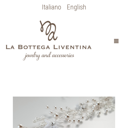
Italiano
English
HOME
CHI SONO
SPOSA
OCCASIONI SPECIALI
COLLEZIONE BOTTICELLI