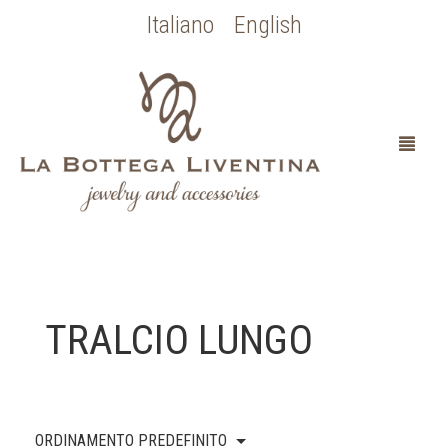
Italiano
English
HOME
TRALCIO LUNGO
CHI SONO
SPOSA
ORDINAMENTO PREDEFINITO
OCCASIONI SPECIALI
COLLEZIONE BOTTICELLI