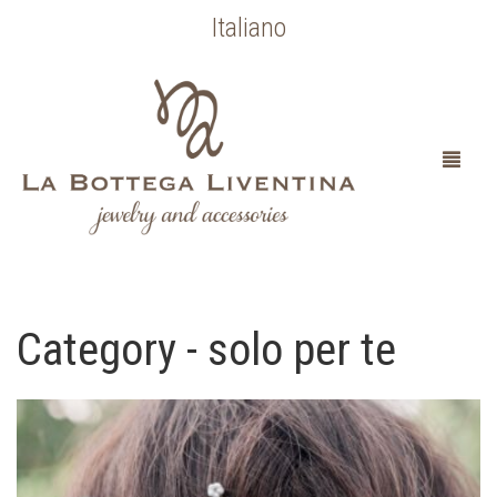
Italiano
Category - solo per te
HOME
CHI SONO
SPOSA
OCCASIONI SPECIALI
COLLEZIONE BOTTICELLI