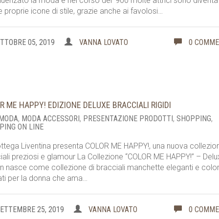
fluenzato la moda e nel corso del ’900 molte attrici sono diventa
e proprie icone di stile, grazie anche ai favolosi…
TTOBRE 05, 2019
VANNA LOVATO
0 COMM
R ME HAPPY! EDIZIONE DELUXE BRACCIALI RIGIDI
 MODA
,
MODA ACCESSORI
,
PRESENTAZIONE PRODOTTI
,
SHOPPING
,
PING ON LINE
ttega Liventina presenta COLOR ME HAPPY!, una nuova collezion
iali preziosi e glamour La Collezione “COLOR ME HAPPY!” – Delu
on nasce come collezione di bracciali manchette eleganti e color
ti per la donna che ama…
ETTEMBRE 25, 2019
VANNA LOVATO
0 COMM