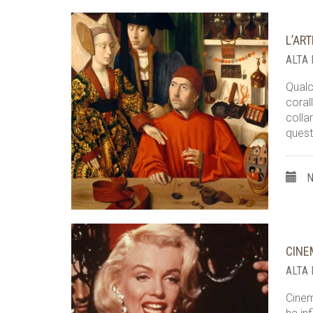
L’AR
ALTA
Qualc
coral
colla
ques
N
CINEM
ALTA
Cinem