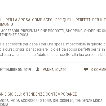
ELLI PER LA SPOSA: COME SCEGLIERE QUELLI PERFETTI PER IL 
IMONIO
 ACCESSORI
,
PRESENTAZIONE PRODOTTI
,
SHOPPING
,
SHOPPING O
TENDENZE SPOSA
lli e accessori per capelli per una sposa impeccabile In questo 
ò alcuni consigli per scegliere i gioielli da sposa perfetti per te, in
alle caratteristiche dell’abito che hai scelto, alla tua personalità 
ETTEMBRE 05, 2019
VANNA LOVATO
0 COMM
GN E GIOIELLI: 6 TENDENZE CONTEMPORANEE
 MODA
,
MODA ACCESSORI
,
STORIA DEL GIOIELLO
,
TENDENZE MODA
MONIA