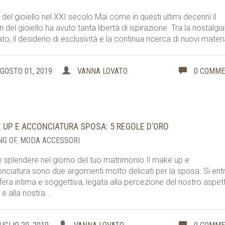
e del gioiello nel XXI secolo Mai come in questi ultimi decenni il
n del gioiello ha avuto tanta libertà di ispirazione. Tra la nostalgia
to, il desiderio di esclusività e la continua ricerca di nuovi materi
GOSTO 01, 2019
VANNA LOVATO
0 COMM
 UP E ACCONCIATURA SPOSA: 5 REGOLE D’ORO
NG OF
,
MODA ACCESSORI
splendere nel giorno del tuo matrimonio Il make up e
onciatura sono due argomenti molto delicati per la sposa. Si entr
fera intima e soggettiva, legata alla percezione del nostro aspet
o e alla nostra…