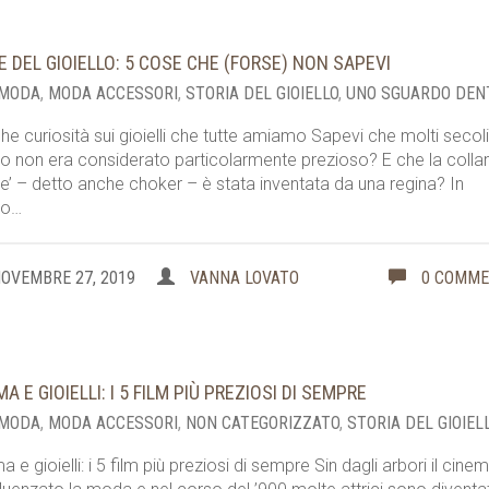
TE DEL GIOIELLO: 5 COSE CHE (FORSE) NON SAPEVI
 MODA
,
MODA ACCESSORI
,
STORIA DEL GIOIELLO
,
UNO SGUARDO DEN
he curiosità sui gioielli che tutte amiamo Sapevi che molti secoli 
lo non era considerato particolarmente prezioso? E che la colla
re’ – detto anche choker – è stata inventata da una regina? In
to…
OVEMBRE 27, 2019
VANNA LOVATO
0 COMM
A E GIOIELLI: I 5 FILM PIÙ PREZIOSI DI SEMPRE
 MODA
,
MODA ACCESSORI
,
NON CATEGORIZZATO
,
STORIA DEL GIOIEL
a e gioielli: i 5 film più preziosi di sempre Sin dagli arbori il cine