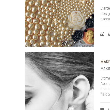
L’art
desig
passa
A
MAKE
MAKI
Come 
l’acc
una s
fisic