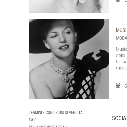
L
MUSI
MODA
Music
della
lasci
music
G
TERMINI E CONDIZIONI DI VENDITA
SOCIA
F.A.Q.