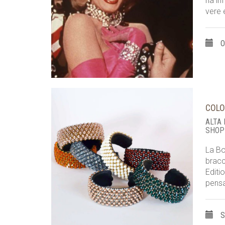
ha in
vere 
O
COLO
ALTA
SHOP
La Bo
bracc
Editi
pensa
S