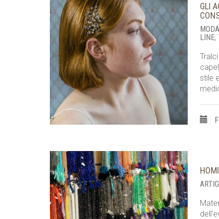
GLI 
CONS
MODA
LINE
,
Tralc
capel
stile
medio
F
HOMI
ARTI
Mater
dell’