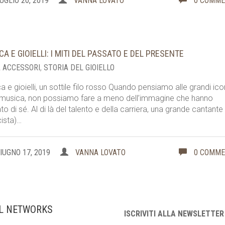
UGLIO 20, 2019
VANNA LOVATO
0 COMM
CA E GIOIELLI: I MITI DEL PASSATO E DEL PRESENTE
 ACCESSORI
,
STORIA DEL GIOIELLO
a e gioielli, un sottile filo rosso Quando pensiamo alle grandi ic
 musica, non possiamo fare a meno dell’immagine che hanno
ato di sé. Al di là del talento e della carriera, una grande cantante
ista)…
IUGNO 17, 2019
VANNA LOVATO
0 COMM
L NETWORKS
ISCRIVITI ALLA NEWSLETTER