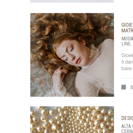
GIOI
MATR
MODA
LINE
,
Gioie
ti dar
base 
S
DESI
ALTA
CERI