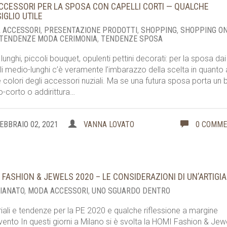
ACCESSORI PER LA SPOSA CON CAPELLI CORTI — QUALCHE
IGLIO UTILE
 ACCESSORI
,
PRESENTAZIONE PRODOTTI
,
SHOPPING
,
SHOPPING O
TENDENZE MODA CERIMONIA
,
TENDENZE SPOSA
i lunghi, piccoli bouquet, opulenti pettini decorati: per la sposa dai
li medio-lunghi c’è veramente l’imbarazzo della scelta in quanto 
 e colori degli accessori nuziali. Ma se una futura sposa porta un
-corto o addirittura…
EBBRAIO 02, 2021
VANNA LOVATO
0 COMM
 FASHION & JEWELS 2020 – LE CONSIDERAZIONI DI UN’ARTIGI
GIANATO
,
MODA ACCESSORI
,
UNO SGUARDO DENTRO
iali e tendenze per la PE 2020 e qualche riflessione a margine
evento In questi giorni a Milano si è svolta la HOMI Fashion & Jew