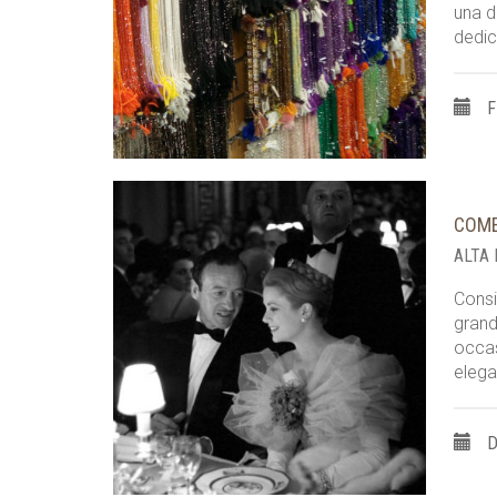
una d
dedi
F
COME
ALTA
Consi
grandi
occas
eleg
D