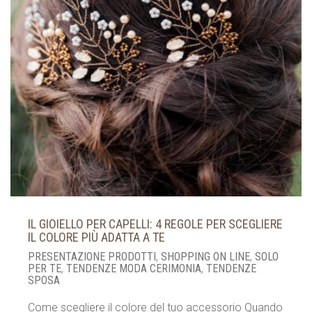
IL GIOIELLO PER CAPELLI: 4 REGOLE PER SCEGLIERE
IL COLORE PIÙ ADATTA A TE
PRESENTAZIONE PRODOTTI
,
SHOPPING ON LINE
,
SOLO
PER TE
,
TENDENZE MODA CERIMONIA
,
TENDENZE
SPOSA
Come scegliere il colore del tuo accessorio Quando