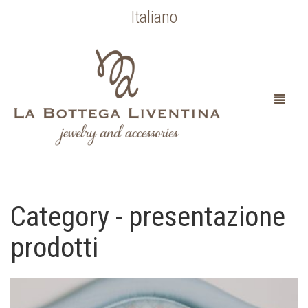
Italiano
Category - presentazione
HOME
prodotti
CHI SONO
SPOSA
OCCASIONI SPECIALI
COLLEZIONE BOTTICELLI