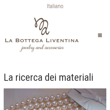
Italiano
La ricerca dei materiali
HOME
CHI SONO
SPOSA
OCCASIONI SPECIALI
COLLEZIONE BOTTICELLI