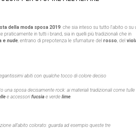
ista della moda sposa 2019
: che sia inteso su tutto l’abito o su 
praticamente in tutti i brand, sia in quelli più tradizionali che in
ia e
nude
, entrano di prepotenza le sfumature del
rosso
, del
viol
gantissimi abiti con qualche tocco di colore deciso
 una sposa decisamente rock: ai materiali tradizionali come tulle
lle
e accessori
fucsia
e verde
lime
.
lezione all’abito colorato: guarda ad esempio queste tre