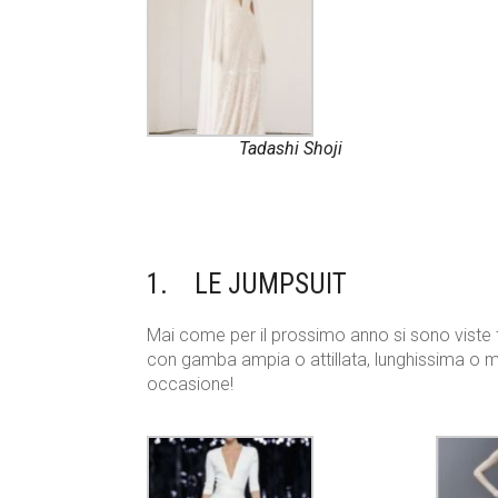
Tadashi Shoji
1. LE JUMPSUIT
Mai come per il prossimo anno si sono viste
con gamba ampia o attillata, lunghissima o mo
occasione!