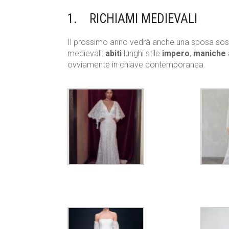
1. RICHIAMI MEDIEVALI
Il prossimo anno vedrà anche una sposa sospe
medievali:
abiti
lunghi stile
impero
,
maniche
ovviamente in chiave contemporanea.