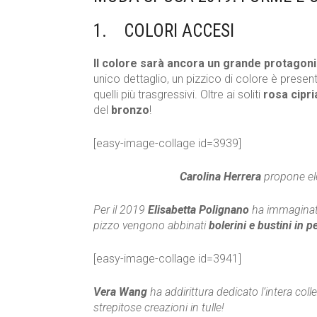
1. COLORI ACCESI
Il colore sarà ancora un grande protagon
unico dettaglio, un pizzico di colore è presente 
quelli più trasgressivi. Oltre ai soliti
rosa cipr
del
bronzo
!
[easy-image-collage id=3939]
Carolina Herrera
propone ele
Per il 2019
Elisabetta Polignano
ha immaginato
pizzo vengono abbinati
bolerini e bustini in pe
[easy-image-collage id=3941]
Vera Wang
ha addirittura dedicato l’intera col
strepitose creazioni in tulle!