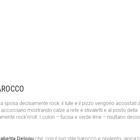
BAROCCO
 sposa decisamente rock: il tulle e il pizzo vengono accostati 
si accorciano mostrando calze a rete e stivaletti e al posto della
nte rock’n’roll. I colori – fucsia e verde lime – risultano decisi
sabetta Delogu
che, con il suo stile barocco e opulento, gioca 